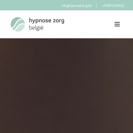
info@hypnosezorg.be
+31851305922